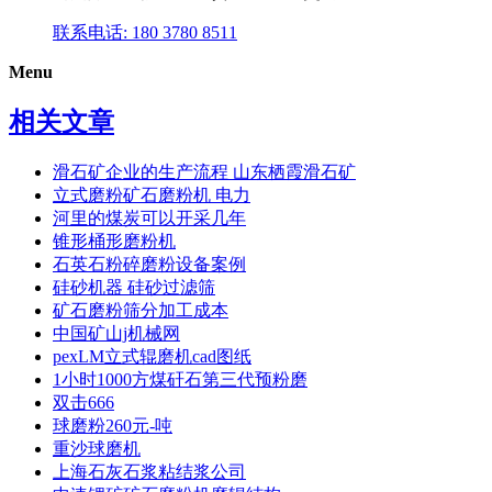
联系电话: 180 3780 8511
Menu
相关文章
滑石矿企业的生产流程 山东栖霞滑石矿
立式磨粉矿石磨粉机 电力
河里的煤炭可以开采几年
锥形桶形磨粉机
石英石粉碎磨粉设备案例
硅砂机器 硅砂过滤筛
矿石磨粉筛分加工成本
中国矿山j机械网
pexLM立式辊磨机cad图纸
1小时1000方煤矸石第三代预粉磨
双击666
球磨粉260元-吨
重沙球磨机
上海石灰石浆粘结浆公司