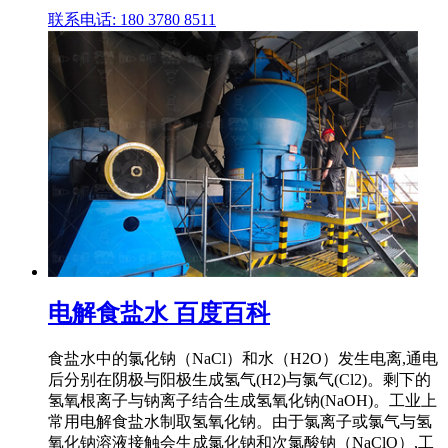
联系电话: 180 3780 8511
电解食盐水 百度百科
食盐水中的氯化钠（NaCl）和水（H2O）发生电离,通电
后分别在阴极与阳极生成氢气(H2)与氯气(Cl2)。剩下的
氢氧根离子与钠离子结合生成氢氧化钠(NaOH)。工业上
常用电解食盐水制取氢氧化钠。由于氯离子或氯气与氢
氧化钠溶液接触会生成氯化钠和次氯酸钠（NaClO）,工