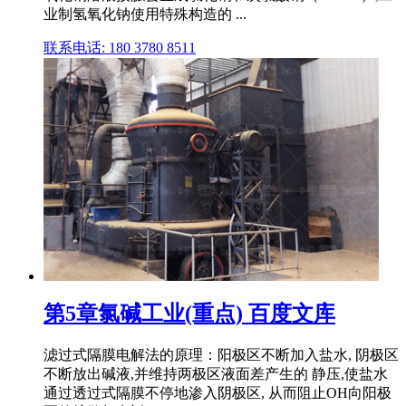
业制氢氧化钠使用特殊构造的 ...
联系电话: 180 3780 8511
第5章氯碱工业(重点) 百度文库
滤过式隔膜电解法的原理：阳极区不断加入盐水, 阴极区
不断放出碱液,并维持两极区液面差产生的 静压,使盐水
通过透过式隔膜不停地渗入阴极区, 从而阻止OH向阳极