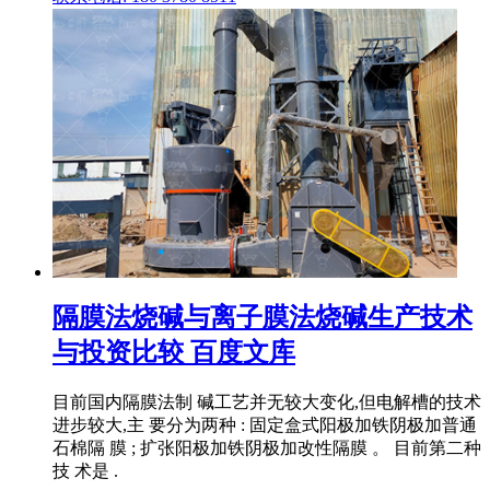
隔膜法烧碱与离子膜法烧碱生产技术
与投资比较 百度文库
目前国内隔膜法制 碱工艺并无较大变化,但电解槽的技术
进步较大,主 要分为两种 : 固定盒式阳极加铁阴极加普通
石棉隔 膜 ; 扩张阳极加铁阴极加改性隔膜 。 目前第二种
技 术是 .