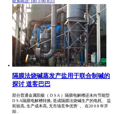
联系电话: 180 3780 8511
隔膜法烧碱蒸发产盐用于联合制碱的
探讨 道客巴巴
部分普通金属阳极（ D S A ）隔膜电解槽还未向节能型
D S A隔膜电解槽转换, 造成隔膜法烧碱生产的电耗、 盐
耗较高, 生产成本高, 无市场竞争优势¨ 。 在20 0 8 年开
始 .