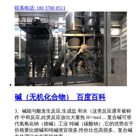
联系电话: 180 3780 8511
碱（无机化合物）_百度百科
3、碱能与酸发生反应,生成盐 和水（这类反应通常被称
作 中和反应,此类反应放出大量热 H=/mol ... 复合碱可替
代氢氧化钠（烧碱）工业 纯碱（碳酸钠）,它的优势在于
价格要比烧碱和纯碱便宜很多,性价比也高很多。复合碱