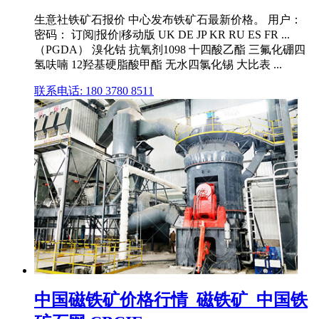
生意社铁矿石报价 中心发布铁矿石最新价格。 用户：
密码： 订阅|报价|移动版 UK DE JP KR RU ES FR ...
（PGDA） 溴化钴 抗氧剂1098 十四酸乙酯 三氟化硼四
氢呋喃 12羟基硬脂酸甲酯 无水四氯化锡 大比表 ...
联系电话: 180 3780 8511
中国磁铁矿价格行情_磁铁矿_中国铁