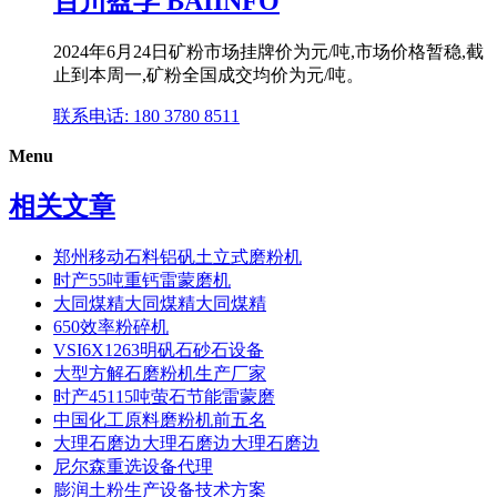
百川盈孚 BAIINFO
2024年6月24日矿粉市场挂牌价为元/吨,市场价格暂稳,截
止到本周一,矿粉全国成交均价为元/吨。
联系电话: 180 3780 8511
Menu
相关文章
郑州移动石料铝矾土立式磨粉机
时产55吨重钙雷蒙磨机
大同煤精大同煤精大同煤精
650效率粉碎机
VSI6X1263明矾石砂石设备
大型方解石磨粉机生产厂家
时产45115吨萤石节能雷蒙磨
中国化工原料磨粉机前五名
大理石磨边大理石磨边大理石磨边
尼尔森重选设备代理
膨润土粉生产设备技术方案