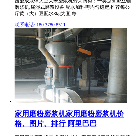
西磨成液体大豆大米磨浆机分为两类；一类是dmlz立轴
磨浆机,属湿式磨浆设备,配水加料需均匀稳定,推荐每公
斤黄（大）豆配水8kg为宜,每
联系电话: 180 3780 8511
家用磨粉磨浆机家用磨粉磨浆机价
格、图片、排行 阿里巴巴