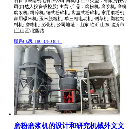
石首市城南机电有限公司 南机电 企业类型：有限责任公
司(自然人投资或控股) 主营>产品：磨粉机; 磨浆机; 磨粉
磨浆机; 粉碎机; 锤式粉碎机; 齿盘式粉碎机; 家用磨粉机;
家用碾米机; 玉米脱粒机; 单三相电动机; 铡草机; 颗粒饲
料机; 磨糊机; 彭化机;公司地址：山东 临沂 山东 临沂市
(兰山区)北园路 ...
联系电话: 180 3780 8511
磨粉磨浆机的设计和研究机械外文文