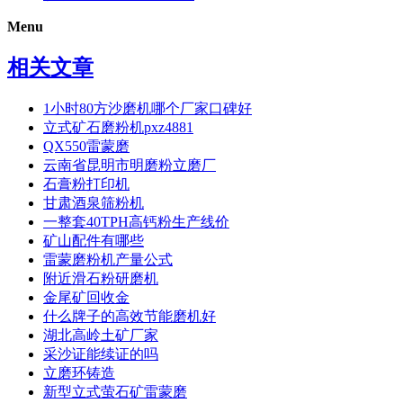
Menu
相关文章
1小时80方沙磨机哪个厂家口碑好
立式矿石磨粉机pxz4881
QX550雷蒙磨
云南省昆明市明磨粉立磨厂
石膏粉打印机
甘肃酒泉筛粉机
一整套40TPH高钙粉生产线价
矿山配件有哪些
雷蒙磨粉机产量公式
附近滑石粉研磨机
金尾矿回收金
什么牌子的高效节能磨机好
湖北高岭土矿厂家
采沙证能续证的吗
立磨环铸造
新型立式萤石矿雷蒙磨