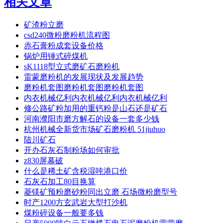
相关文章
矿渣粉立磨
csd240微粉磨粉机流程图
赤石膏粉成套设备价格
锅炉用锤式碎煤机
sK1118型立式磨矿石磨粉机
雷蒙磨粉机的发展现状及发展趋势
磨粉机套图磨粉机套图磨粉机套图
内衣机械亿利内衣机械亿利内衣机械亿利
修公路矿粉加用的重钙粉是山石还是矿石
河南濮阳市磨方解石的设备一套多少钱
杭州机械全新货市场矿石磨粉机 51jiuhuo
陆川矿石
开办石灰石制粉场如何审批
z830屏幕破
什么是稀土矿含税湿吨港口价
石灰石加工80目换算
菱镁矿预粉磨砂粉同出立磨 石场微粉磨型号
时产1200方玄武岩大型打沙机
煤粉碎设备一般要多钱