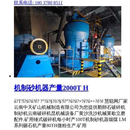
联系电话: 180 3780 8511
机制砂机器产量2000T H
ú?T?ì?ú?ú?ê? ?°?à?§?ò?§?ì?°?ú?ú?×?é?ú×÷?é?é 慧聪网厂家
云南中天矿山机械制造有限公司为您提供鹅卵石破碎机
制砂机云南破碎机昆机械设备厂黄沙洗沙机械莱歇立磨
配件.矿用锤式破碎机每小时产100T机制砂机器烟煤 LM
系列砸石机产量80TH微粉生产.矿用