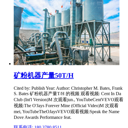
矿粉机器产量50T/H
Cited by: Publish Year: Author: Christopher M. Bates, Frank
S. Bates 矿粉机器产量T/H 的视频 观看视频: Cent In Da
Club (Int'l Version)M 次观看jun., YouTubeCentVEVO观看
视频:The O'Jays Forever Mine (Official Video)M 次观看
mei, YouTubeTheOJaysVEVO观看视频:Speak the Name
Dove Awards Performance feat.
联系电话: 180 3780 8511