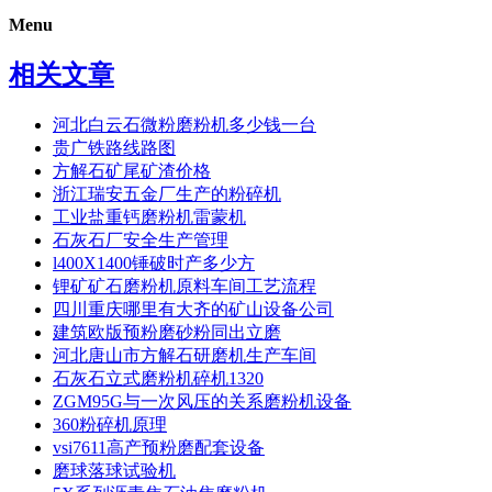
Menu
相关文章
河北白云石微粉磨粉机多少钱一台
贵广铁路线路图
方解石矿尾矿渣价格
浙江瑞安五金厂生产的粉碎机
工业盐重钙磨粉机雷蒙机
石灰石厂安全生产管理
l400X1400锤破时产多少方
锂矿矿石磨粉机原料车间工艺流程
四川重庆哪里有大齐的矿山设备公司
建筑欧版预粉磨砂粉同出立磨
河北唐山市方解石研磨机生产车间
石灰石立式磨粉机碎机1320
ZGM95G与一次风压的关系磨粉机设备
360粉碎机原理
vsi7611高产预粉磨配套设备
磨球落球试验机