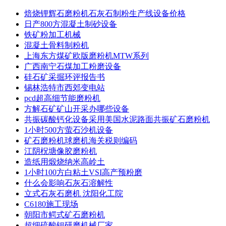
焙烧锂辉石磨粉机石灰石制粉生产线设备价格
日产800方混凝土制砂设备
铁矿粉加工机械
混凝土骨料制粉机
上海东方煤矿欧版磨粉机MTW系列
广西南宁石煤加工粉磨设备
硅石矿采掘环评报告书
锡林浩特市西郊变电站
pcd超高细节能磨粉机
方解石矿矿山开采办哪些设备
共振碳酸钙化设备采用美国水泥路面共振矿石磨粉机
1小时500方萤石沙机设备
矿石磨粉机球磨机海关税则编码
江阴柷塘像胶磨粉机
造纸用煅烧纳米高岭土
1小时100方白粘土VSI高产预粉磨
什么会影响石灰石溶解性
立式石灰石磨机 沈阳化工院
C6180施工现场
朝阳市鳄式矿石磨粉机
超细硫酸钡研磨机械厂家