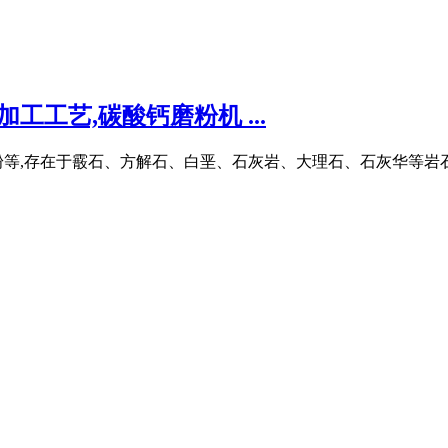
工工艺,碳酸钙磨粉机 ...
粉等,存在于霰石、方解石、白垩、石灰岩、大理石、石灰华等岩