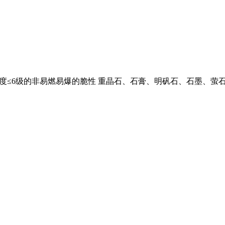
度≤6级的非易燃易爆的脆性 重晶石、石膏、明矾石、石墨、萤石