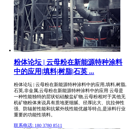
粉体论坛 | 云母粉在新能源特种涂料
中的应用|填料|树脂|石英 ...
粉体论坛 | 云母粉在新能源特种涂料中的应用,填料,树脂,
石英,非金属,云母粉在新能源特种涂料中的应用 云母是
一种性能独特的层状铝硅酸盐矿物,云母粉相对于其他无
机矿物粉体来说具有质地更细腻、径厚比大、抗拉伸性
强、防辐射性能和抗紫外线性能优越等特点,是涂料行业
重要的功能性填料。
联系电话: 180 3780 8511