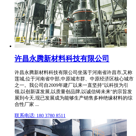
许昌永腾新材料科技有限公司
许昌永腾新材料科技有限公司坐落于河南省许昌市,又称
莲城,位于河南省中部,中原城市群、中原经济区核心城市
之一。我公司自2009年建厂以来一直坚持"以科技为引
领,以创新谋发展,以质量创品牌,以诚信铸未来"的宗旨发
展到今天,现已发展成为能够生产销售多种绝缘材料的综
合性厂家 ...
联系电话: 180 3780 8511