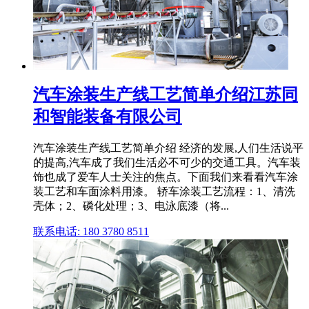
汽车涂装生产线工艺简单介绍江苏同
和智能装备有限公司
汽车涂装生产线工艺简单介绍 经济的发展,人们生活说平
的提高,汽车成了我们生活必不可少的交通工具。汽车装
饰也成了爱车人士关注的焦点。下面我们来看看汽车涂
装工艺和车面涂料用漆。 轿车涂装工艺流程：1、清洗
壳体；2、磷化处理；3、电泳底漆（将...
联系电话: 180 3780 8511