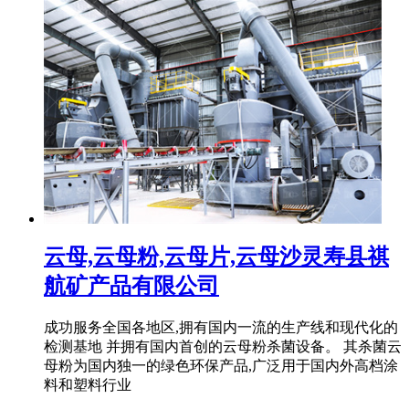
云母,云母粉,云母片,云母沙灵寿县祺
航矿产品有限公司
成功服务全国各地区,拥有国内一流的生产线和现代化的
检测基地 并拥有国内首创的云母粉杀菌设备。 其杀菌云
母粉为国内独一的绿色环保产品,广泛用于国内外高档涂
料和塑料行业