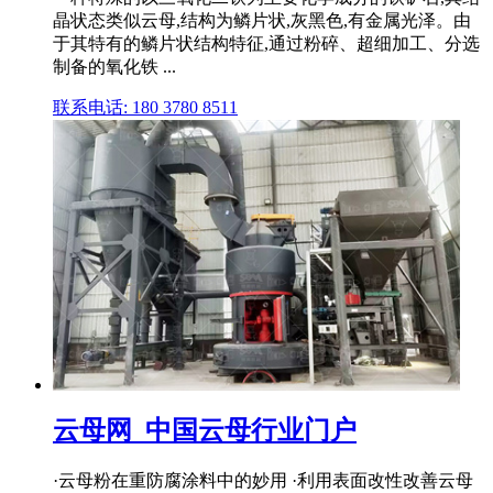
晶状态类似云母,结构为鳞片状,灰黑色,有金属光泽。由
于其特有的鳞片状结构特征,通过粉碎、超细加工、分选
制备的氧化铁 ...
联系电话: 180 3780 8511
云母网_中国云母行业门户
·云母粉在重防腐涂料中的妙用 ·利用表面改性改善云母