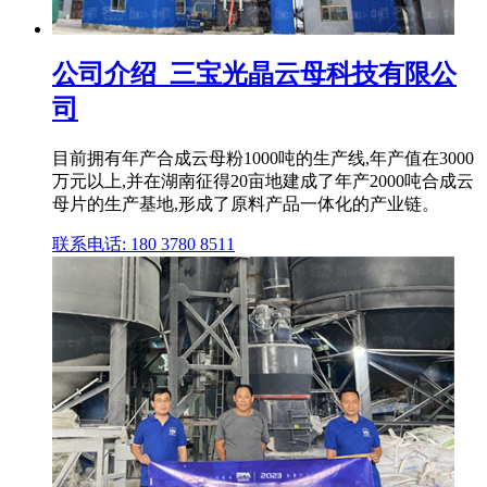
公司介绍_三宝光晶云母科技有限公
司
目前拥有年产合成云母粉1000吨的生产线,年产值在3000
万元以上,并在湖南征得20亩地建成了年产2000吨合成云
母片的生产基地,形成了原料产品一体化的产业链。
联系电话: 180 3780 8511