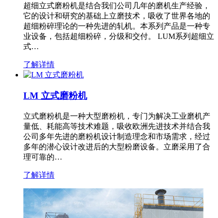
超细立式磨粉机是结合我们公司几年的磨机生产经验，
它的设计和研究的基础上立磨技术，吸收了世界各地的
超细粉碎理论的一种先进的轧机。本系列产品是一种专
业设备，包括超细粉碎，分级和交付。 LUM系列超细立
式…
了解详情
LM 立式磨粉机
立式磨粉机是一种大型磨粉机，专门为解决工业磨机产
量低、耗能高等技术难题，吸收欧洲先进技术并结合我
公司多年先进的磨粉机设计制造理念和市场需求，经过
多年的潜心设计改进后的大型粉磨设备。立磨采用了合
理可靠的…
了解详情