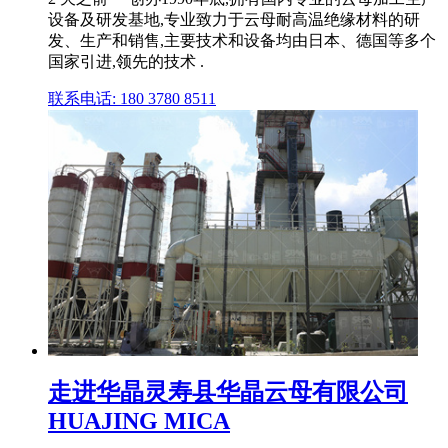
设备及研发基地,专业致力于云母耐高温绝缘材料的研
发、生产和销售,主要技术和设备均由日本、德国等多个
国家引进,领先的技术 .
联系电话: 180 3780 8511
走进华晶灵寿县华晶云母有限公司
HUAJING MICA