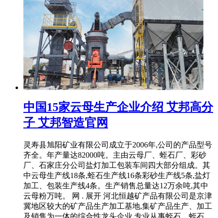
中国15家云母生产企业介绍 艾邦高分
子 艾邦智造官网
灵寿县旭阳矿业有限公司成立于2006年,公司的产品型号
齐全。年产量达82000吨。主由云母厂、蛭石厂、彩砂
厂、石家庄分公司盐灯加工包装车间四大部分组成。其
中云母生产线18条,蛭石生产线16条彩砂生产线5条,盐灯
加工、包装生产线4条。生产销售总量达12万余吨,其中
云母粉万吨。 网 . 展开 河北恒越矿产品有限公司是京津
冀地区较大的矿产品生产加工基地,集矿产品生产、加工
及销售为一体的综合性龙头企业,专业从事蛭石、蛭石