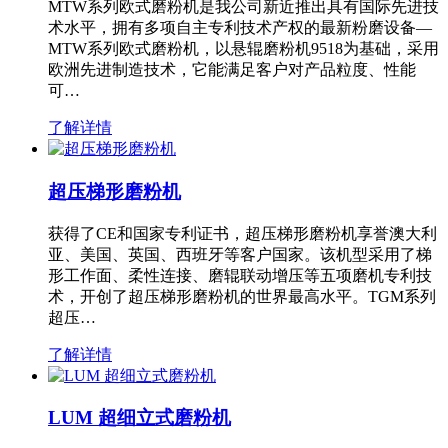
MTW系列欧式磨粉机是我公司新近推出具有国际先进技
术水平，拥有多项自主专利技术产权的最新粉磨设备—
MTW系列欧式磨粉机，以悬辊磨粉机9518为基础，采用
欧洲先进制造技术，它能满足客户对产品粒度、性能
可…
了解详情
超压梯形磨粉机
获得了CE和国家专利证书，超压梯形磨粉机享誉澳大利
亚、美国、英国、西班牙等客户国家。该机型采用了梯
形工作面、柔性连接、磨辊联动增压等五项磨机专利技
术，开创了超压梯形磨粉机的世界最高水平。TGM系列
超压…
了解详情
LUM 超细立式磨粉机