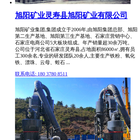
旭阳矿业灵寿县旭阳矿业有限公司
旭阳矿业集团,集团成立于2006年,由旭阳集团总部、旭阳
第二生产基地、旭阳第三生产基地、石家庄营销中心、
石家庄电商公司5大板块组成。年产销量超30余万吨。
公司位于河北省石家庄灵寿县,占地面积86000㎡,拥有员
工300余名,专业的研发团队20余人,主要生产铁粉、氧化
铁、漂珠、云母、蛭石 ...
联系电话: 180 3780 8511