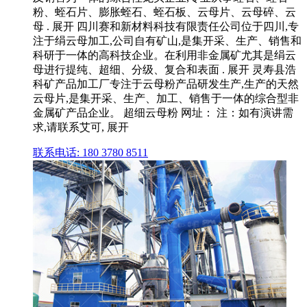
粉、蛭石片、膨胀蛭石、蛭石板、云母片、云母碎、云
母 . 展开 四川赛和新材料科技有限责任公司位于四川,专
注于绢云母加工,公司自有矿山,是集开采、生产、销售和
科研于一体的高科技企业。在利用非金属矿尤其是绢云
母进行提纯、超细、分级、复合和表面 . 展开 灵寿县浩
科矿产品加工厂专注于云母粉产品研发生产,生产的天然
云母片,是集开采、生产、加工、销售于一体的综合型非
金属矿产品企业。 超细云母粉 网址： 注：如有演讲需
求,请联系艾可, 展开
联系电话: 180 3780 8511