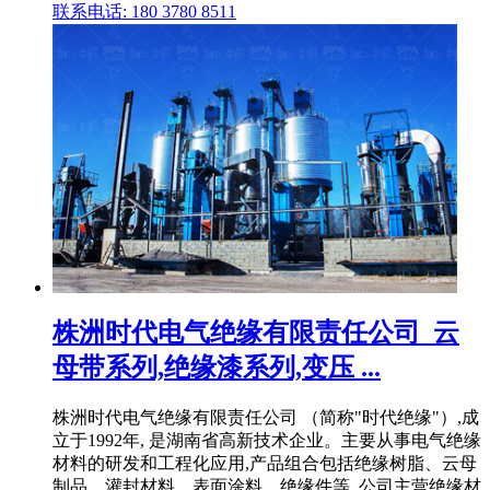
联系电话: 180 3780 8511
株洲时代电气绝缘有限责任公司_云
母带系列,绝缘漆系列,变压 ...
株洲时代电气绝缘有限责任公司 （简称"时代绝缘"）,成
立于1992年, 是湖南省高新技术企业。主要从事电气绝缘
材料的研发和工程化应用,产品组合包括绝缘树脂、云母
制品、灌封材料、表面涂料、绝缘件等, 公司主营绝缘材