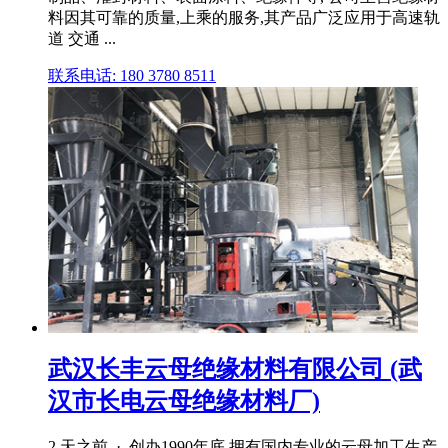
料因其可靠的质量,上乘的服务,其产品广泛应用于高速轨
道 交通 ...
联系电话: 180 3780 8511
武汉长丰云母绝缘材料有限公司 (武
汉市长电云母绝缘材料厂)
2 天之前 · 创办1990年底,拥有国内专业的云母加工生产