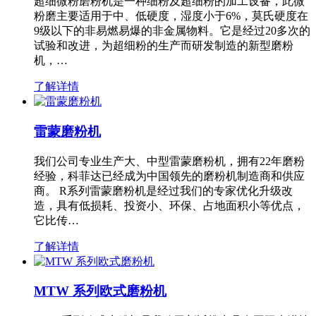
超细微粉磨粉机是一种细粉及超细粉的加工设备，此微
粉磨主要适用于中、低硬度，湿度小于6%，莫氏硬度在
9级以下的非易燃易爆的非金属物料。它是经过20多次的
试验和改进，为超细粉的生产而研发制造的新型磨粉
机，…
了解详情
雷蒙磨粉机
我们公司专业生产大、中型雷蒙磨粉机，拥有22年磨粉
经验，科菲达已经成为中国领先的磨粉机制造商和供应
商。 R系列雷蒙磨粉机是经过我们的专家优化升级改
造，具有低损耗、投资小、环保、占地面积小等优点，
它比传…
了解详情
MTW 系列欧式磨粉机