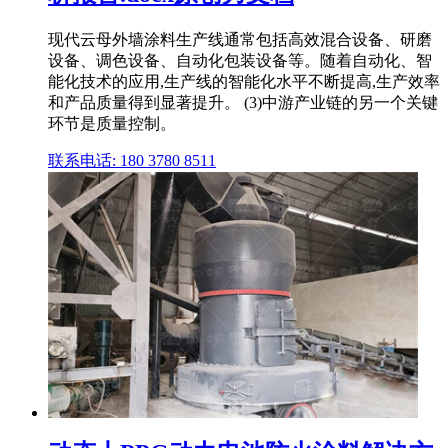
现代云母外墙涂料生产线通常包括高效混合设备、研磨
设备、调色设备、自动化包装设备等。随着自动化、智
能化技术的应用,生产线的智能化水平不断提高,生产效率
和产品质量得到显著提升。 (3)中游产业链的另一个关键
环节是质量控制。
联系电话: 180 3780 8511