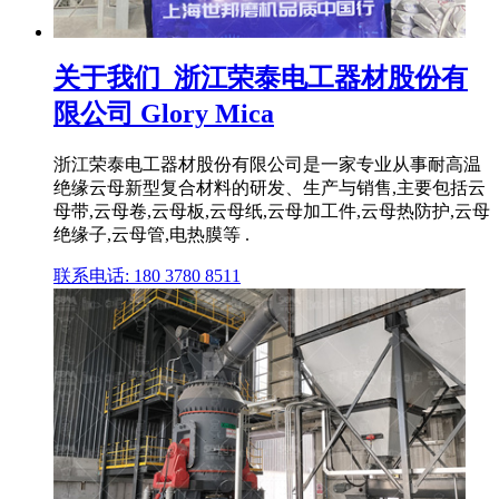
关于我们_浙江荣泰电工器材股份有
限公司 Glory Mica
浙江荣泰电工器材股份有限公司是一家专业从事耐高温
绝缘云母新型复合材料的研发、生产与销售,主要包括云
母带,云母卷,云母板,云母纸,云母加工件,云母热防护,云母
绝缘子,云母管,电热膜等 .
联系电话: 180 3780 8511