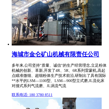
海城市金仑矿山机械有限责任公司
多年来,公司坚持"质量、诚信"的生产经营理念,立足粉体
机械的创新、革新,开发了4R、5R、6R系列雷蒙机,高起
点瞄准微细、超细粉体生产技术前沿,研制出了具有国际
**水平的LSM—1100型、LSM—900型立式磨,JL流化床
对撞式系列气流磨、JL涡流气流
联系电话: 180 3780 8511