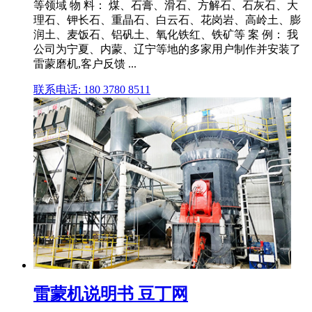
等领域 物 料： 煤、石膏、滑石、方解石、石灰石、大
理石、钾长石、重晶石、白云石、花岗岩、高岭土、膨
润土、麦饭石、铝矾土、氧化铁红、铁矿等 案 例： 我
公司为宁夏、内蒙、辽宁等地的多家用户制作并安装了
雷蒙磨机,客户反馈 ...
联系电话: 180 3780 8511
雷蒙机说明书 豆丁网