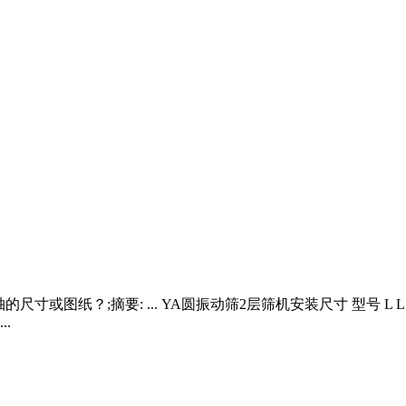
;摘要: ... YA圆振动筛2层筛机安装尺寸 型号 L L1 L2 L3 L4 L5 
..