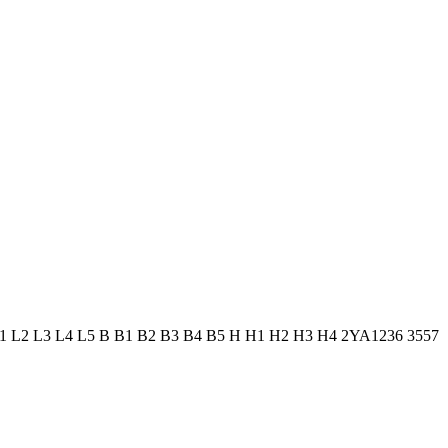
B B1 B2 B3 B4 B5 H H1 H2 H3 H4 2YA1236 3557