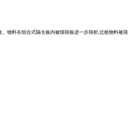
住。物料在组合式隔仓板内被细筛板进一步筛析,过粗物料被筛