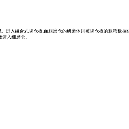
隙。进入组合式隔仓板,而粗磨仓的研磨体则被隔仓板的粗筛板挡
板进入细磨仓。