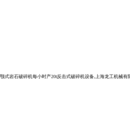
小时产20T颚式岩石破碎机每小时产20t反击式破碎机设备,上海龙工机械