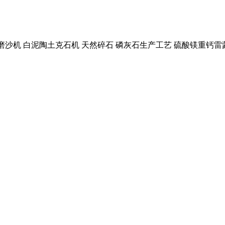
磨沙机 白泥陶土克石机 天然碎石 磷灰石生产工艺 硫酸镁重钙雷蒙磨