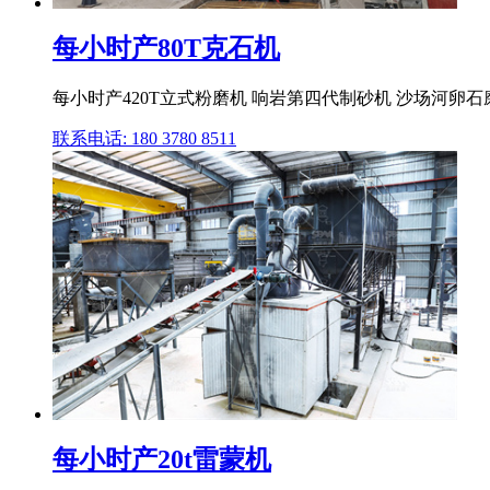
每小时产80T克石机
每小时产420T立式粉磨机 响岩第四代制砂机 沙场河卵石
联系电话: 180 3780 8511
每小时产20t雷蒙机