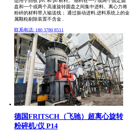
适用于回收 pvc 和 po 材料。 物料在一个或两个固定圆
盘和一个或两个高速旋转圆盘之间集中进料。离心力将
粉碎的材料带入输送线； 通过振动进料,进料系统上的金
属颗粒剔除装置不含金 .
联系电话: 180 3780 8511
德国FRITSCH（飞驰）超离心旋转
粉碎机/仪 P14