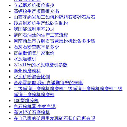
立式磨粉机报价多少
高钙粉生产项目推介书
山西花岗岩加工如何粉碎粗石英砂石灰石
砂岩制粉机生产线砂岩制粉
我国能源利用率2014
请问石油焦的生产工艺流程
河南商丘市方解石雷蒙磨粉机设备多少钱
石灰石粉空隙率是多少
雷蒙磨销售厂家报价
水泥颚破机
2-2×11米的水泥球磨机参数
泰州粉磨粉料
水泥矿粉混合比例
金泰雷蒙磨 我们真诚期待您的来电
二级膨润土磨粉机粉磨机二级膨润土磨粉机粉磨机二级
膨润土磨粉机粉磨机
100型粉碎机
白石粉机器 牛奶白泥
高速辊矿石磨粉机
在自己家的矿用里发现矿石归自己所有吗