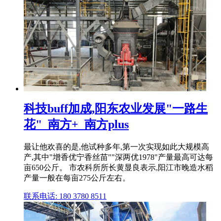
科技buff加成,阳东农业发展"一路生
花"_南方+_南方plus
最让他欢喜的是,他试种多年,第一次实现如此大规模高
产,其中"增香优宁香丝苗""深两优1978"产量最高可达每
亩650公斤。 市农科所所长黄显良表示,阳江市晚造水稻
产量一般在每亩275公斤左右。
联系电话: 180 3780 8511