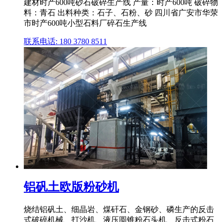
建材时产600吨砂石破碎生产线 产量：时产600吨 破碎物
料：青石 出料种类：石子、石粉、砂 四川省广安市华荥
市时产600吨小型石料厂碎石生产线
联系电话: 180 3780 8511
铝矾土欧版粉砂机
烧结铝矾土、细晶岩、煤矸石、金钢砂、磷生产的反击
式破碎机械、打沙机、液压圆锥粉石头机、反击式粉石