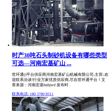
时产30吨石头制砂机设备有哪些类型
可选—河南宏基矿山 ...
世环通()平台供应商河南宏基矿山机械有限公司,主营:,欢
迎联系洽谈!行业万家优质供应商,尽在世环通平台！文
章来源：河南宏基hnhjwd 发布时 .
联系电话: 180 3780 8511