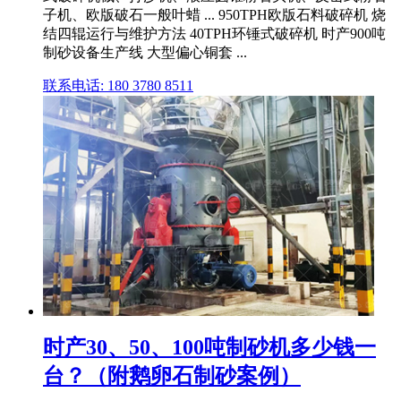
子机、欧版破石一般叶蜡 ... 950TPH欧版石料破碎机 烧
结四辊运行与维护方法 40TPH环锤式破碎机 时产900吨
制砂设备生产线 大型偏心铜套 ...
联系电话: 180 3780 8511
时产30、50、100吨制砂机多少钱一
台？（附鹅卵石制砂案例）