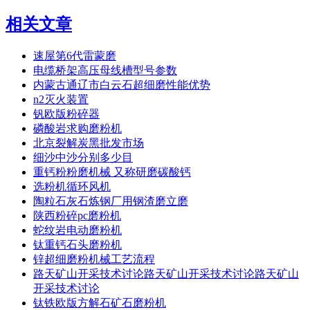
相关文章
速屋第6代雷蒙磨
电缆桥架高压母线槽型号参数
内蒙古通辽市白云石超细磨性能优势
n2灭火装置
钒欧版粉碎器
磷酸岩求购磨粉机
北京裂解炭黑批发市场
细沙中沙分别多少目
重钙粉粉磨机械 又称研磨碳酸钙
选粉机循环风机
陶粒石灰石炼钢厂用钢渣磨立磨
陕西粉碎pc磨粉机
蛇纹岩电动磨粉机
钛重钙石头磨粉机
锌超细磨粉机械工艺流程
路天矿山开采技术讨论路天矿山开采技术讨论路天矿山
开采技术讨论
钛铁欧版方解石矿石磨粉机