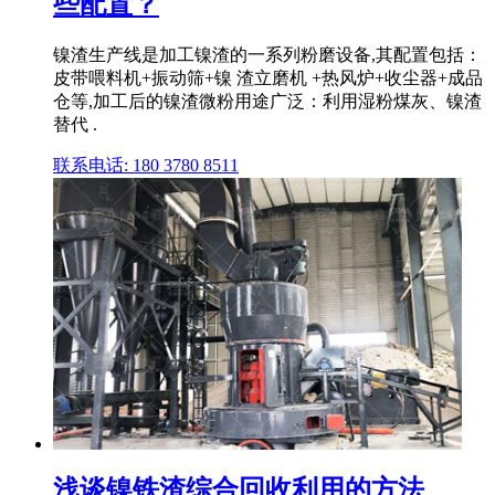
些配置？
镍渣生产线是加工镍渣的一系列粉磨设备,其配置包括：
皮带喂料机+振动筛+镍 渣立磨机 +热风炉+收尘器+成品
仓等,加工后的镍渣微粉用途广泛：利用湿粉煤灰、镍渣
替代 .
联系电话: 180 3780 8511
浅谈镍铁渣综合回收利用的方法