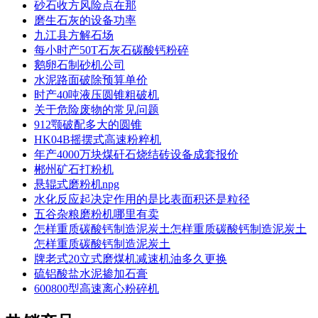
砂石收方风险点在那
磨生石灰的设备功率
九江县方解石场
每小时产50T石灰石碳酸钙粉碎
鹅卵石制砂机公司
水泥路面破除预算单价
时产40吨液压圆锥粗破机
关于危险废物的常见问题
912颚破配多大的圆锥
HK04B摇摆式高速粉粹机
年产4000万块煤矸石烧结砖设备成套报价
郴州矿石打粉机
悬辊式磨粉机npg
水化反应起决定作用的是比表面积还是粒径
五谷杂粮磨粉机哪里有卖
怎样重质碳酸钙制造泥炭土怎样重质碳酸钙制造泥炭土
怎样重质碳酸钙制造泥炭土
牌老式20立式磨煤机减速机油多久更换
硫铝酸盐水泥掺加石膏
600800型高速离心粉碎机