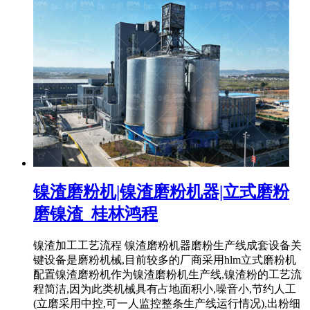
镍渣磨粉机|镍渣磨粉机器|立式磨粉
磨镍渣_桂林鸿程
镍渣加工工艺流程 镍渣磨粉机器磨粉生产线成套设备关
键设备是磨粉机械,目前较多的厂商采用hlm立式磨粉机
配置镍渣磨粉机作为镍渣磨粉机生产线,镍渣粉的工艺流
程简洁,因为此类机械具有占地面积小,噪音小,节约人工
(立磨采用中控,可一人监控整条生产线运行情况),出粉细