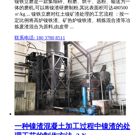
镍铁立磨是一款集细碎、粉磨、烘干、选粉、输送为一
体的磨机,可以将镍渣研磨制粉,其比表面积可达480500
㎡/kg ... 镍铁立磨对红土镍矿渣处理的工艺流程 ：按一
定比例将高炉镍铁渣、矿热炉镍铁渣、精炼混合渣等冶
炼废渣混合为原料,由皮带 ...
联系电话: 180 3780 8511
一种镍渣混凝土加工过程中镍渣的处