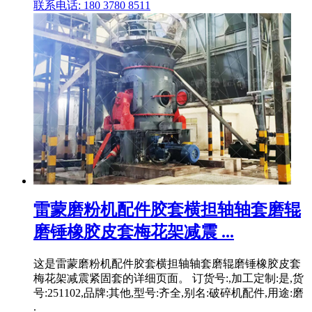
联系电话: 180 3780 8511
雷蒙磨粉机配件胶套横担轴轴套磨辊
磨锤橡胶皮套梅花架减震 ...
这是雷蒙磨粉机配件胶套横担轴轴套磨辊磨锤橡胶皮套
梅花架减震紧固套的详细页面。 订货号:,加工定制:是,货
号:251102,品牌:其他,型号:齐全,别名:破碎机配件,用途:磨
.