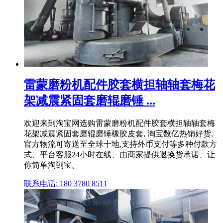
雷蒙磨粉机配件胶套横担轴轴套梅花
架减震紧固套磨辊磨锤 ...
欢迎来到淘宝网选购雷蒙磨粉机配件胶套横担轴轴套梅
花架减震紧固套磨辊磨锤橡胶皮套, 淘宝数亿热销好货,
官方物流可寄送至全球十地,支持外币支付等多种付款方
式、平台客服24小时在线、由商家提供退换货承诺、让
你简单淘到宝。
联系电话: 180 3780 8511