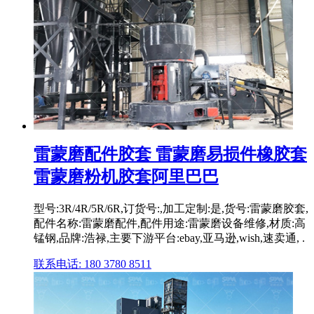
雷蒙磨配件胶套 雷蒙磨易损件橡胶套
雷蒙磨粉机胶套阿里巴巴
型号:3R/4R/5R/6R,订货号:,加工定制:是,货号:雷蒙磨胶套,
配件名称:雷蒙磨配件,配件用途:雷蒙磨设备维修,材质:高
锰钢,品牌:浩禄,主要下游平台:ebay,亚马逊,wish,速卖通, .
联系电话: 180 3780 8511