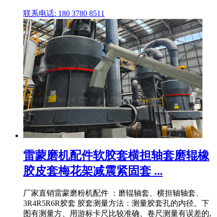
联系电话: 180 3780 8511
雷蒙磨机配件软胶套横担轴套磨辊橡
胶皮套梅花架减震紧固套 ...
厂家直销雷蒙磨粉机配件 ：磨辊轴套、横担轴轴套、
3R4R5R6R胶套 胶套测量方法：测量胶套孔的内径。下
图有测量方、用游标卡尺比较准确、卷尺测量有误差的,