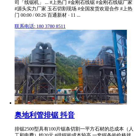
司「线锯机」 ... #上热门 #金刚石线锯 #金刚石线锯厂家
#源头实力厂家 玉石切割现场 #全国发货欢迎合作 #上热
门 00:00 / 00:26 百通新材 · 11 ...
联系电话: 180 3780 8511
奥地利管排锯 抖音
排锯2500型具有100片锯条切割一平方石材的总成本（人
工和电费）约20元 #排锯的成本较高,一套锯条的价格就