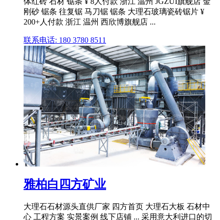
体红砖 石材 锯条 ¥ 8人付款 浙江 温州 JGZUI旗舰店 金
刚砂 锯条 往复锯 马刀锯 锯条 大理石玻璃瓷砖锯片 ¥
200+人付款 浙江 温州 西欣博旗舰店 ...
联系电话: 180 3780 8511
雅柏白四方矿业
大理石石材源头直供厂家 四方首页 大理石大板 石材中
心 工程方案 实景案例 线下店铺 ... 采用意大利进口的切