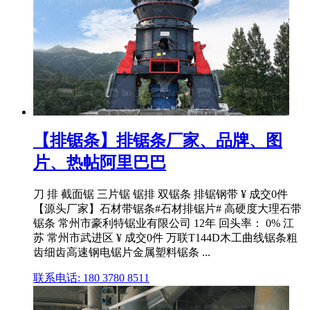
【排锯条】排锯条厂家、品牌、图
片、热帖阿里巴巴
刀 排 截面锯 三片锯 锯排 双锯条 排锯钢带 ¥ 成交0件
【源头厂家】石材带锯条#石材排锯片# 高硬度大理石带
锯条 常州市豪利特锯业有限公司 12年 回头率： 0% 江
苏 常州市武进区 ¥ 成交0件 万联T144D木工曲线锯条粗
齿细齿高速钢电锯片金属塑料锯条 ...
联系电话: 180 3780 8511