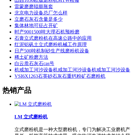
山西1030欧版磨粉机MTW检修
雷蒙磨磨辊膨胀套
北京电力设备总厂怎么样
立磨石灰石含量是多少
集体林地可征占开矿
时产9001500吨大理石机预粉磨
石膏立式磨粉机在高速公路中的应用
红泥铝矾土立式磨粉机械工作原理
日产500吨机制砂生产线磨粉机设备
稀土矿粉磨方法
白云质石灰石cas号
机戒加工河沙设备机戒加工河沙设备机戒加工河沙设备
VSI6X1263石英砂石灰石重钙粉矿石磨粉机
热销产品
LM 立式磨粉机
立式磨粉机是一种大型磨粉机，专门为解决工业磨机产