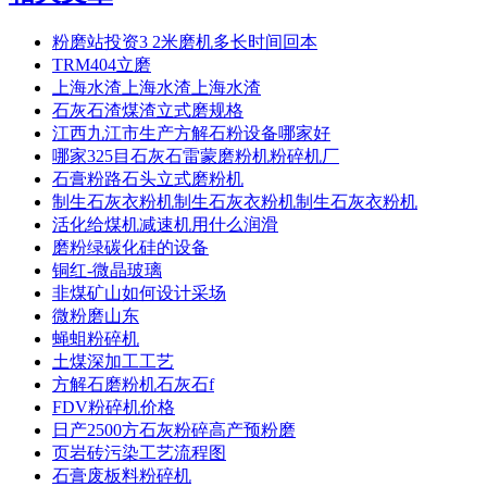
粉磨站投资3 2米磨机多长时间回本
TRM404立磨
上海水渣上海水渣上海水渣
石灰石渣煤渣立式磨规格
江西九江市生产方解石粉设备哪家好
哪家325目石灰石雷蒙磨粉机粉碎机厂
石膏粉路石头立式磨粉机
制生石灰衣粉机制生石灰衣粉机制生石灰衣粉机
活化给煤机减速机用什么润滑
磨粉绿碳化硅的设备
铜红-微晶玻璃
非煤矿山如何设计采场
微粉磨山东
蝇蛆粉碎机
土煤深加工工艺
方解石磨粉机石灰石f
FDV粉碎机价格
日产2500方石灰粉碎高产预粉磨
页岩砖污染工艺流程图
石膏废板料粉碎机