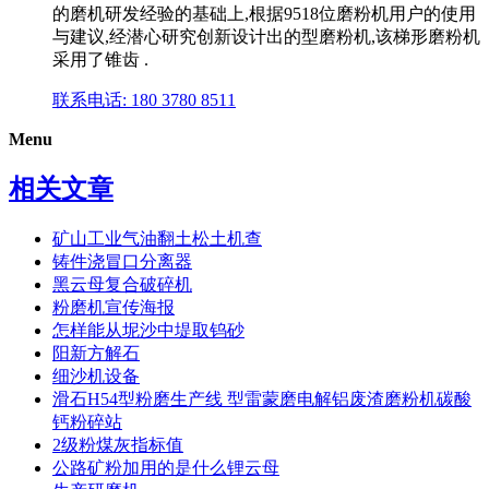
的磨机研发经验的基础上,根据9518位磨粉机用户的使用
与建议,经潜心研究创新设计出的型磨粉机,该梯形磨粉机
采用了锥齿 .
联系电话: 180 3780 8511
Menu
相关文章
矿山工业气油翻土松土机查
铸件浇冒口分离器
黑云母复合破碎机
粉磨机宣传海报
怎样能从坭沙中堤取钨砂
阳新方解石
细沙机设备
滑石H54型粉磨生产线 型雷蒙磨电解铝废渣磨粉机碳酸
钙粉碎站
2级粉煤灰指标值
公路矿粉加用的是什么锂云母