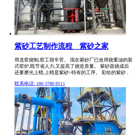
紫砂工艺制作流程__紫砂之家
用龙窑烧制,窑工很辛苦。 现在紫砂厂已改用烧重油的新
式窑炉,既节省人力,又提高了烧造质量。 紫砂器烧成后
还要磨光上蜡,上蜡是紫砂>特有的工序。 彩绘的紫砂 .
联系电话: 180 3780 8511