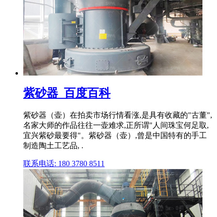
紫砂器_百度百科
紫砂器（壶）在拍卖市场行情看涨,是具有收藏的"古董",
名家大师的作品往往一壶难求,正所谓"人间珠宝何足取,
宜兴紫砂最要得"。紫砂器（壶）,曾是中国特有的手工
制造陶土工艺品, .
联系电话: 180 3780 8511