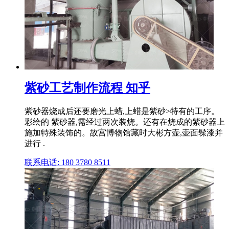
紫砂工艺制作流程 知乎
紫砂器烧成后还要磨光上蜡,上蜡是紫砂>特有的工序。
彩绘的 紫砂器,需经过两次装烧。还有在烧成的紫砂器上
施加特殊装饰的。故宫博物馆藏时大彬方壶,壶面髹漆并
进行 .
联系电话: 180 3780 8511