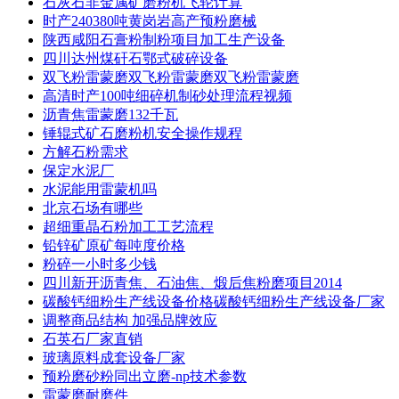
石灰石非金属矿磨粉机飞轮计算
时产240380吨黄岗岩高产预粉磨械
陕西咸阳石膏粉制粉项目加工生产设备
四川达州煤矸石鄂式破碎设备
双飞粉雷蒙磨双飞粉雷蒙磨双飞粉雷蒙磨
高清时产100吨细碎机制砂处理流程视频
沥青焦雷蒙磨132千瓦
锤辊式矿石磨粉机安全操作规程
方解石粉需求
保定水泥厂
水泥能用雷蒙机吗
北京石场有哪些
超细重晶石粉加工工艺流程
铅锌矿原矿每吨度价格
粉碎一小时多少钱
四川新开沥青焦、石油焦、煅后焦粉磨项目2014
碳酸钙细粉生产线设备价格碳酸钙细粉生产线设备厂家
调整商品结构 加强品牌效应
石英石厂家直销
玻璃原料成套设备厂家
预粉磨砂粉同出立磨-np技术参数
雷蒙磨耐磨件