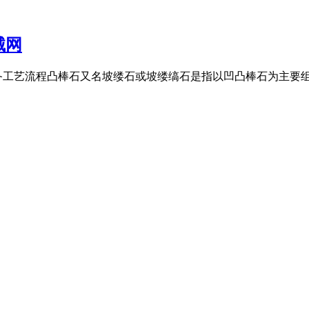
械网
备工艺流程凸棒石又名坡缕石或坡缕缟石是指以凹凸棒石为主要