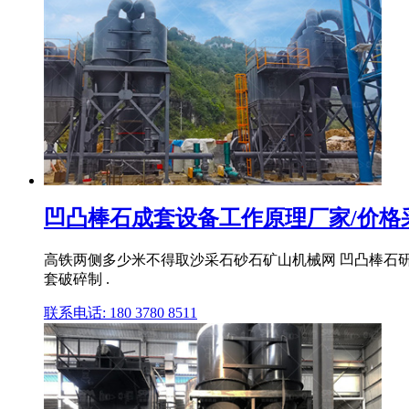
凹凸棒石成套设备工作原理厂家/价格
高铁两侧多少米不得取沙采石砂石矿山机械网 凹凸棒石
套破碎制 .
联系电话: 180 3780 8511