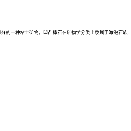
组分的一种粘土矿物。凹凸棒石在矿物学分类上隶属于海泡石族,