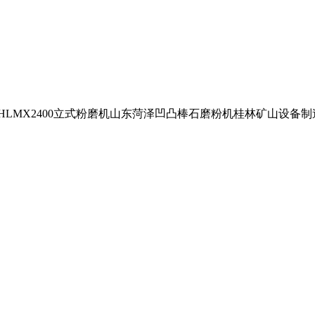
。HLMX2400立式粉磨机山东菏泽凹凸棒石磨粉机桂林矿山设