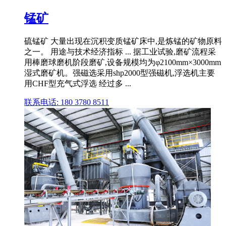
锰矿
硫锰矿 大量出现在沉积变质锰矿床中,是炼锰的矿物原料
之一。 用途与技术经济指标 ... 据工业试验,磨矿流程采
用棒磨球磨机阶段磨矿,设备规模均为φ2100mm×3000mm
湿式磨矿机。强磁选采用shp2000型强磁机,浮选机主要
用CHF型充气式浮选 经过多 ...
联系电话: 180 3780 8511