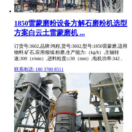
1850雷蒙磨粉设备方解石磨粉机选型
方案白云土雷蒙磨机 ...
订货号:3602,品牌:鸿程,货号:3602,型号:1850雷蒙磨,适用
物料:矿石,应用领域:粉磨,生产能力:（kg/h）,主轴转
速:300（r/min）,进料粒度≤:30（mm）,电机功率:342 .
联系电话: 180 3780 8511