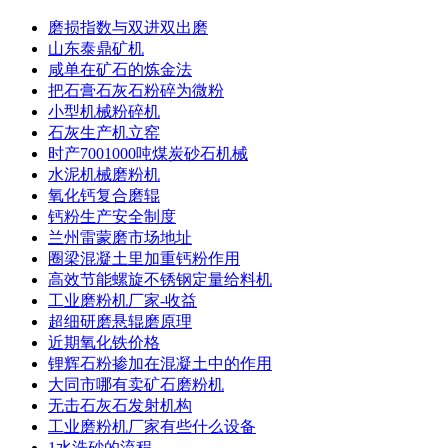
磨损指数与双进双出磨
山东泰鼎矿机
咸单在矿石的炼金法
把石膏石灰石粉碎为微粉
小型机械粉碎机
石灰生产机立窑
时产7001000吨煤炭砂石机械
水泥机械磨粉机
氧化钙复合磨辊
钙粉生产安全制度
兰州雷蒙磨市场地址
圈梁混凝土里加重钙粉作用
高效节能螺旋不锈钢定量给料机
工业磨粉机厂家-收益
超细研磨悬辊磨原理
近期氧化铁价格
锂辉石粉掺加在混凝土中的作用
大同市哪有卖矿石磨粉机
无击石灰石发射机构
工业磨粉机厂家有些什么设备
1水洗砂的流程