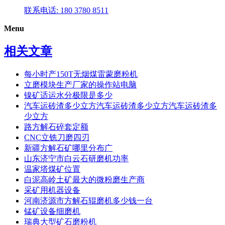
联系电话: 180 3780 8511
Menu
相关文章
每小时产150T无烟煤雷蒙磨粉机
立磨模块生产厂家的操作站电脑
镍矿适运水分极限是多少
汽车运砖渣多少立方汽车运砖渣多少立方汽车运砖渣多
少立方
路方解石碎套定额
CNC立铣刀磨四刃
新疆方解石矿哪里分布广
山东济宁市白云石研磨机功率
温家塔煤矿位置
白泥高岭土矿最大的微粉磨生产商
采矿用机器设备
河南济源市方解石辊磨机多少钱一台
锰矿设备细磨机
瑞典大型矿石磨粉机