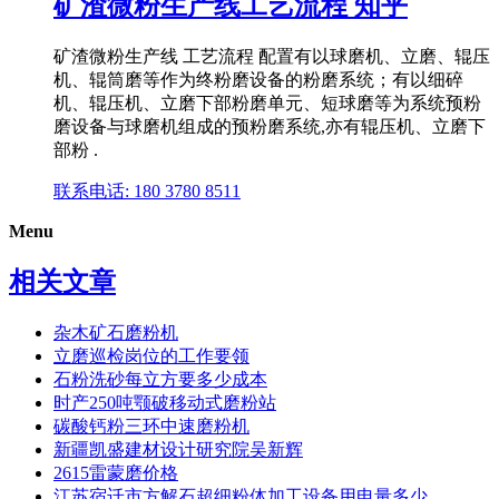
矿渣微粉生产线工艺流程 知乎
矿渣微粉生产线 工艺流程 配置有以球磨机、立磨、辊压
机、辊筒磨等作为终粉磨设备的粉磨系统；有以细碎
机、辊压机、立磨下部粉磨单元、短球磨等为系统预粉
磨设备与球磨机组成的预粉磨系统,亦有辊压机、立磨下
部粉 .
联系电话: 180 3780 8511
Menu
相关文章
杂木矿石磨粉机
立磨巡检岗位的工作要领
石粉洗砂每立方要多少成本
时产250吨颚破移动式磨粉站
碳酸钙粉三环中速磨粉机
新疆凯盛建材设计研究院吴新辉
2615雷蒙磨价格
江苏宿迁市方解石超细粉体加工设备用电量多少