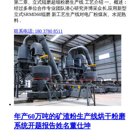
第二章、立式辊磨超细粉磨生产线 工艺介绍 一、概述：
经过多单位合作专业团队潜心研究并博采众长,应用新型
立式SRMD60辊磨 新工艺生产线对电厂粉煤灰、水泥熟
料 .
联系电话: 180 3780 8511
年产60万吨的矿渣粉生产线烘干粉磨
系统开题报告姓名董仕坤