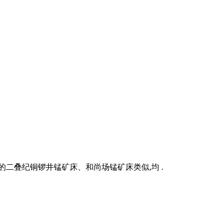
二叠纪铜锣井锰矿床、和尚场锰矿床类似,均 .