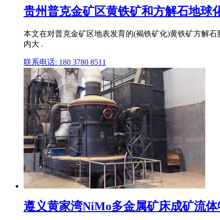
贵州普克金矿区黄铁矿和方解石地球
本文在对普克金矿区地表发育的(褐铁矿化)黄铁矿方解石
内大 .
联系电话: 180 3780 8511
遵义黄家湾NiMo多金属矿床成矿流体特