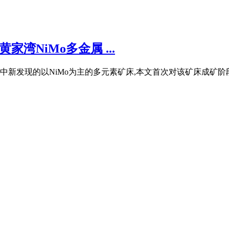
湾NiMo多金属 ...
新发现的以NiMo为主的多元素矿床,本文首次对该矿床成矿阶段