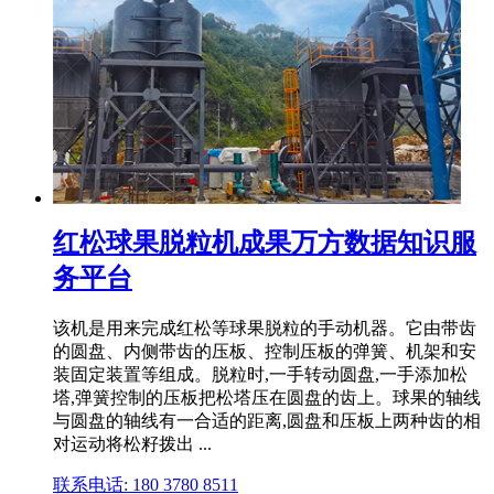
红松球果脱粒机成果万方数据知识服
务平台
该机是用来完成红松等球果脱粒的手动机器。它由带齿
的圆盘、内侧带齿的压板、控制压板的弹簧、机架和安
装固定装置等组成。脱粒时,一手转动圆盘,一手添加松
塔,弹簧控制的压板把松塔压在圆盘的齿上。球果的轴线
与圆盘的轴线有一合适的距离,圆盘和压板上两种齿的相
对运动将松籽拨出 ...
联系电话: 180 3780 8511