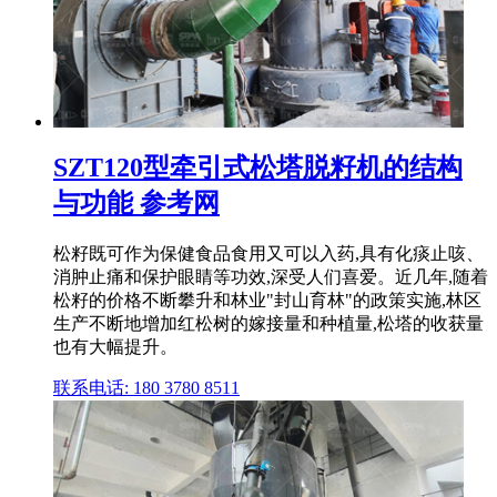
SZT120型牵引式松塔脱籽机的结构
与功能 参考网
松籽既可作为保健食品食用又可以入药,具有化痰止咳、
消肿止痛和保护眼睛等功效,深受人们喜爱。近几年,随着
松籽的价格不断攀升和林业"封山育林"的政策实施,林区
生产不断地增加红松树的嫁接量和种植量,松塔的收获量
也有大幅提升。
联系电话: 180 3780 8511