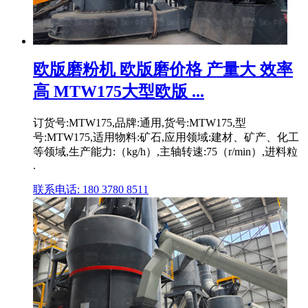
欧版磨粉机 欧版磨价格 产量大 效率
高 MTW175大型欧版 ...
订货号:MTW175,品牌:通用,货号:MTW175,型
号:MTW175,适用物料:矿石,应用领域:建材、矿产、化工
等领域,生产能力:（kg/h）,主轴转速:75（r/min）,进料粒
.
联系电话: 180 3780 8511