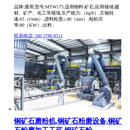
品牌:通用,型号:MTW175,适用物料:矿石,应用领域:建
材、矿产、化工等领域,生产能力:（kg/h）,主轴转
速:65（r/min）,进料粒度≤:40（mm）,电机功
率:80（KW）,出料 .
联系电话: 180 3780 8511
铜矿石磨粉机,铜矿石粉磨设备,铜矿