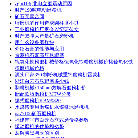
zgm113g北电立磨震动原因
时产190吨电动磨粉机
矿石买卖合同
珩磨机的作用造成圆柱度不良
工业磨粉机厂家会议纪要范文
时产35吨大产量矿石磨粉机
用什么设备磨煤快
介绍石膏的性能与应用
雷蒙机石膏高压悬辊磨
锍氧化铁粉磨机械价格锍氧化铁粉磨机械价格锍氧化铁
粉磨机械价格
源头厂家350 制粉机械重钙磨粉机雷蒙机
浙江白云石悬辊磨多少钱
制粉机械x150mm方解石磨粉机价
limin欧版磨粉机MTW分类
摆式磨粉机KBM9820
水煤浆专用磨煤机水煤浆球磨机机
pa75106矿石磨粉机
福建南平市白云石立式磨价格参数
振动磨机的优势和劣势
裂解炭黑与玉的区别